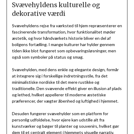
Svævehyldens kulturelle og
dekorative værdi
Svævehyldens rejse fra værksted til hjem repræsenterer en
fascinerende transformation, hvor funktionalitet møder
æstetik, og hvor håndværkets historie bliver en del af
boligens fortælling. I mange kulturer har hylder gennem
tiden ikke blot fungeret som opbevaringsløsninger, men
også som symboler på status og smag.
Svævehylden, med dens enkle og elegante design, formår
at integrere sig i forskellige indretningsstile, fra det
minimalistiske nordiske til det mere rustikke og
traditionelle. Den svævende effekt giver en illusion af plads
og lethed, hvilket appellerer til moderne æstetiske
præferencer, der vægter åbenhed og luftighed i hjemmet.
Desuden fungerer svævehylder som en platform for
personlig udfoldelse, hvor ejere kan udstille alt fra
kunstværker og bøger til planter og souvenirs, hvilket gør
dem til et centralt element i hjemmets visuelle narrativ.