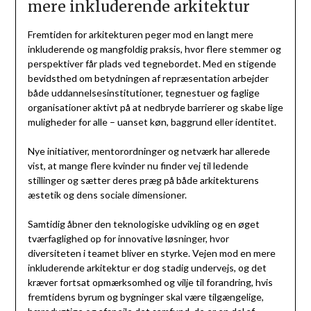
mere inkluderende arkitektur
Fremtiden for arkitekturen peger mod en langt mere
inkluderende og mangfoldig praksis, hvor flere stemmer og
perspektiver får plads ved tegnebordet. Med en stigende
bevidsthed om betydningen af repræsentation arbejder
både uddannelsesinstitutioner, tegnestuer og faglige
organisationer aktivt på at nedbryde barrierer og skabe lige
muligheder for alle – uanset køn, baggrund eller identitet.
Nye initiativer, mentorordninger og netværk har allerede
vist, at mange flere kvinder nu finder vej til ledende
stillinger og sætter deres præg på både arkitekturens
æstetik og dens sociale dimensioner.
Samtidig åbner den teknologiske udvikling og en øget
tværfaglighed op for innovative løsninger, hvor
diversiteten i teamet bliver en styrke. Vejen mod en mere
inkluderende arkitektur er dog stadig undervejs, og det
kræver fortsat opmærksomhed og vilje til forandring, hvis
fremtidens byrum og bygninger skal være tilgængelige,