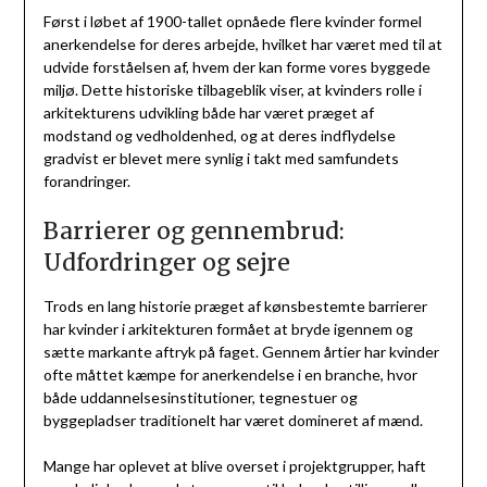
Først i løbet af 1900-tallet opnåede flere kvinder formel
anerkendelse for deres arbejde, hvilket har været med til at
udvide forståelsen af, hvem der kan forme vores byggede
miljø. Dette historiske tilbageblik viser, at kvinders rolle i
arkitekturens udvikling både har været præget af
modstand og vedholdenhed, og at deres indflydelse
gradvist er blevet mere synlig i takt med samfundets
forandringer.
Barrierer og gennembrud:
Udfordringer og sejre
Trods en lang historie præget af kønsbestemte barrierer
har kvinder i arkitekturen formået at bryde igennem og
sætte markante aftryk på faget. Gennem årtier har kvinder
ofte måttet kæmpe for anerkendelse i en branche, hvor
både uddannelsesinstitutioner, tegnestuer og
byggepladser traditionelt har været domineret af mænd.
Mange har oplevet at blive overset i projektgrupper, haft