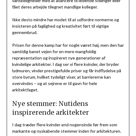
vanskeligheder med at avancere til ledende stillinger eller
fået deres arbejde tilegnet mandlige kolleger.
Ikke desto mindre har modet til at udfordre normerne og
insisteren på faglighed og kreativitet ført til vigtige
gennembrud.
Prisen for denne kamp har for nogle været høj, men den har
samtidig banet vejen for en mere mangfoldig
repræsentation og inspireret nye generationer af
kvindelige arkitekter. I dag ser vi flere kvinder, der bryder
lydmuren, vinder prestigefulde priser og får indflydelse på
store byrum, hvilket tydeligt viser, at barriererne kan
overvindes – og at sejrene er til gavn for hele
arkitektfaget.
Nye stemmer: Nutidens
inspirerende arkitekter
I dag træder flere kvinder end nogensinde før frem som
markante og nyskabende stemmer inden for arkitekturen.