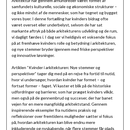
Arkitektur har gennem århundreder været formet af
samfundets kulturelle, sociale og økonomiske strukturer –
og ikke mindst af de mennesker, som har tegnet og bygget
vores byer. I denne fortælling har kvinders bidrag ofte
været overset eller underbelyst, selvom de har sat
markante aftryk på både arkitekturens udvikling og de rum,
vi dagligt færdes i. I dag ser vi heldigvis et voksende fokus
på at fremhæve kvinders rolle og betydning i arkitekturen,
og nye stemmer bryder igennem med friske perspektiver
og innovative løsninger.
Artiklen “Kvinder i arkitekturen: Nye stemmer og
perspektiver” tager dig med på en rejse fra fortid til nutid,
hvor vi undersøger, hvordan kvinder har formet – og
fortsat former – faget. Vi kaster et blik på de historiske
udfordringer og barrierer, som har præget kvinders vilkår,
men også på de gennembrud og succeser, der har banet
vejen for en mere mangfoldig arkitektstand. Gennem
inspirerende eksempler fra nutidens praksis og
refleksioner over fremtidens muligheder sætter vi fokus
på, hvordan arkitekturen kan blive endnu mere
inkluderende og nyskabende, når flere stemmer får plads