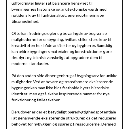
udfordringer ligger i at balancere hensynet til
bygningernes historiske og arkitektoniske værdi med
nutidens krav til funktionalitet, energioptimering og
tilgængelighed.
Ofte kan fredningsregler og bevaringskrav begrænse
mulighederne for ombygning, hvilket stiller store krav til
kreativiteten hos både arkitekter og bygherrer. Samtidig
kan ældre bygningers materialer og konstruktioner gøre
det dyrt og teknisk vanskeligt at opgradere dem til
moderne standarder.
På den anden side åbner genbrug af bygningsarv for unikke
muligheder. Ved at bevare og transformere eksisterende
bygninger kan man ikke blot fastholde byers historiske
identitet, men også skabe inspirerende rammer for nye
funktioner og fællesskaber.
Derudover er der et betydeligt bæredygtighedspotentiale
i at genanvende eksisterende strukturer, da det reducerer
behovet for nybyggeri og sparer på ressourcerne. Dermed