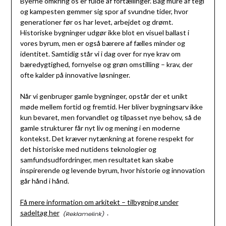
Byerne omkring os er fulde af fortællinger. Bag mure af tegl
og kampesten gemmer sig spor af svundne tider, hvor
generationer før os har levet, arbejdet og drømt.
Historiske bygninger udgør ikke blot en visuel ballast i
vores byrum, men er også bærere af fælles minder og
identitet. Samtidig står vi i dag over for nye krav om
bæredygtighed, fornyelse og grøn omstilling – krav, der
ofte kalder på innovative løsninger.
Når vi genbruger gamle bygninger, opstår der et unikt
møde mellem fortid og fremtid. Her bliver bygningsarv ikke
kun bevaret, men forvandlet og tilpasset nye behov, så de
gamle strukturer får nyt liv og mening i en moderne
kontekst. Det kræver nytænkning at forene respekt for
det historiske med nutidens teknologier og
samfundsudfordringer, men resultatet kan skabe
inspirerende og levende byrum, hvor historie og innovation
går hånd i hånd.
Få mere information om arkitekt – tilbygning under
sadeltag her
.