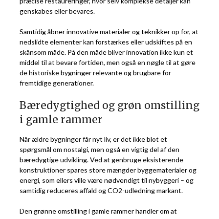
præcise restaureringer, hvor selv komplekse detaljer kan
genskabes eller bevares.
Samtidig åbner innovative materialer og teknikker op for, at
nedslidte elementer kan forstærkes eller udskiftes på en
skånsom måde. På den måde bliver innovation ikke kun et
middel til at bevare fortiden, men også en nøgle til at gøre
de historiske bygninger relevante og brugbare for
fremtidige generationer.
Bæredygtighed og grøn omstilling
i gamle rammer
Når ældre bygninger får nyt liv, er det ikke blot et
spørgsmål om nostalgi, men også en vigtig del af den
bæredygtige udvikling. Ved at genbruge eksisterende
konstruktioner spares store mængder byggematerialer og
energi, som ellers ville være nødvendigt til nybyggeri – og
samtidig reduceres affald og CO2-udledning markant.
Den grønne omstilling i gamle rammer handler om at