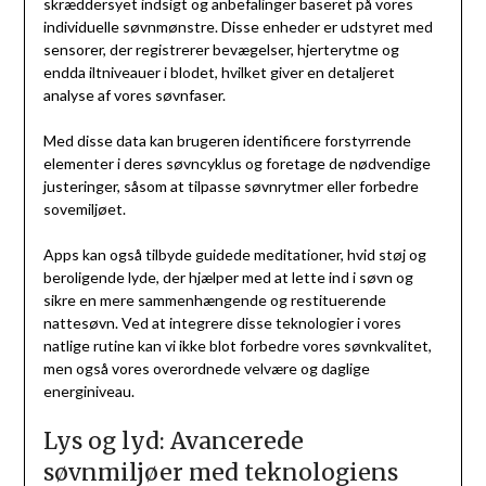
skræddersyet indsigt og anbefalinger baseret på vores
individuelle søvnmønstre. Disse enheder er udstyret med
sensorer, der registrerer bevægelser, hjerterytme og
endda iltniveauer i blodet, hvilket giver en detaljeret
analyse af vores søvnfaser.
Med disse data kan brugeren identificere forstyrrende
elementer i deres søvncyklus og foretage de nødvendige
justeringer, såsom at tilpasse søvnrytmer eller forbedre
sovemiljøet.
Apps kan også tilbyde guidede meditationer, hvid støj og
beroligende lyde, der hjælper med at lette ind i søvn og
sikre en mere sammenhængende og restituerende
nattesøvn. Ved at integrere disse teknologier i vores
natlige rutine kan vi ikke blot forbedre vores søvnkvalitet,
men også vores overordnede velvære og daglige
energiniveau.
Lys og lyd: Avancerede
søvnmiljøer med teknologiens