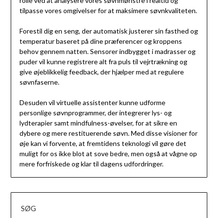
rolle ved at analysere vores søvnmønstre i realtid og
tilpasse vores omgivelser for at maksimere søvnkvaliteten.
Forestil dig en seng, der automatisk justerer sin fasthed og
temperatur baseret på dine præferencer og kroppens
behov gennem natten. Sensorer indbygget i madrasser og
puder vil kunne registrere alt fra puls til vejrtrækning og
give øjeblikkelig feedback, der hjælper med at regulere
søvnfaserne.
Desuden vil virtuelle assistenter kunne udforme
personlige søvnprogrammer, der integrerer lys- og
lydterapier samt mindfulness-øvelser, for at sikre en
dybere og mere restituerende søvn. Med disse visioner for
øje kan vi forvente, at fremtidens teknologi vil gøre det
muligt for os ikke blot at sove bedre, men også at vågne op
mere forfriskede og klar til dagens udfordringer.
SØG