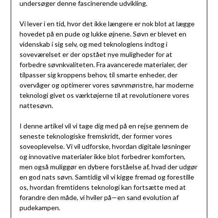
undersøger denne fascinerende udvikling.
Vi lever i en tid, hvor det ikke længere er nok blot at lægge
hovedet på en pude og lukke øjnene. Søvn er blevet en
videnskab i sig selv, og med teknologiens indtog i
soveværelset er der opstået nye muligheder for at
forbedre søvnkvaliteten. Fra avancerede materialer, der
tilpasser sig kroppens behov, til smarte enheder, der
overvåger og optimerer vores søvnmønstre, har moderne
teknologi givet os værktøjerne til at revolutionere vores
nattesøvn.
I denne artikel vil vi tage dig med på en rejse gennem de
seneste teknologiske fremskridt, der former vores
soveoplevelse. Vi vil udforske, hvordan digitale løsninger
og innovative materialer ikke blot forbedrer komforten,
men også muliggør en dybere forståelse af, hvad der udgør
en god nats søvn. Samtidig vil vi kigge fremad og forestille
os, hvordan fremtidens teknologi kan fortsætte med at
forandre den måde, vi hviler på—en sand evolution af
pudekampen.