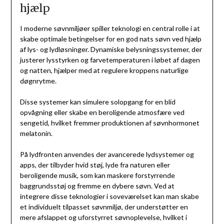
hjælp
I moderne søvnmiljøer spiller teknologi en central rolle i at
skabe optimale betingelser for en god nats søvn ved hjælp
af lys- og lydløsninger. Dynamiske belysningssystemer, der
justerer lysstyrken og farvetemperaturen i løbet af dagen
og natten, hjælper med at regulere kroppens naturlige
døgnrytme.
Disse systemer kan simulere solopgang for en blid
opvågning eller skabe en beroligende atmosfære ved
sengetid, hvilket fremmer produktionen af søvnhormonet
melatonin.
På lydfronten anvendes der avancerede lydsystemer og
apps, der tilbyder hvid støj, lyde fra naturen eller
beroligende musik, som kan maskere forstyrrende
baggrundsstøj og fremme en dybere søvn. Ved at
integrere disse teknologier i soveværelset kan man skabe
et individuelt tilpasset søvnmiljø, der understøtter en
mere afslappet og uforstyrret søvnoplevelse, hvilket i