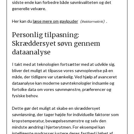
sidste ende kan forbedre både søvnkvaliteten og det
generelle velvære.
Her kan du
læse mere om gavlpuder
.
Personlig tilpasning:
Skræddersyet søvn gennem
dataanalyse
I takt med at teknologien fortsætter med at udvikle sig,
bliver det muligt at tilpasse vores søvnoplevelse på en
måde, der tidligere var utænkelig. Ved hjælp af avanceret
dataanalyse kan moderne søvnteknologier indsamle og
fortolke data om vores søvnmønstre, præferencer og
fysiske behov.
Dette gør det muligt at skabe en skræddersyet
søvnløsning, der tager højde for individuelle faktorer som
kropstemperatur, bevægelsesmønstre og selv den
mindste ændring i hjerterytmen. For eksempel kan
intelligente madrasser justere deres fasthed i løbet af