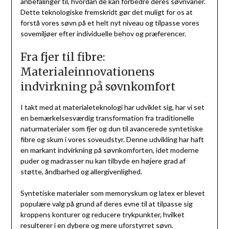
anbefalinger til, hvordan de kan forbedre deres søvnvaner.
Dette teknologiske fremskridt gør det muligt for os at
forstå vores søvn på et helt nyt niveau og tilpasse vores
sovemiljøer efter individuelle behov og præferencer.
Fra fjer til fibre:
Materialeinnovationens
indvirkning på søvnkomfort
I takt med at materialeteknologi har udviklet sig, har vi set
en bemærkelsesværdig transformation fra traditionelle
naturmaterialer som fjer og dun til avancerede syntetiske
fibre og skum i vores soveudstyr. Denne udvikling har haft
en markant indvirkning på søvnkomforten, idet moderne
puder og madrasser nu kan tilbyde en højere grad af
støtte, åndbarhed og allergivenlighed.
Syntetiske materialer som memoryskum og latex er blevet
populære valg på grund af deres evne til at tilpasse sig
kroppens konturer og reducere trykpunkter, hvilket
resulterer i en dybere og mere uforstyrret søvn.