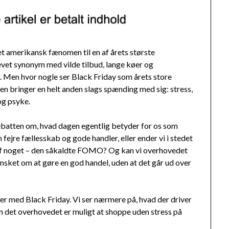
 et amerikansk fænomen til en af årets største
vet synonym med vilde tilbud, lange køer og
r. Men hvor nogle ser Black Friday som årets store
gen bringer en helt anden slags spænding med sig: stress,
og psyke.
debatten om, hvad dagen egentlig betyder for os som
fejre fællesskab og gode handler, eller ender vi i stedet
p af noget – den såkaldte FOMO? Og kan vi overhovedet
sket om at gøre en god handel, uden at det går ud over
ser med Black Friday. Vi ser nærmere på, hvad der driver
om det overhovedet er muligt at shoppe uden stress på