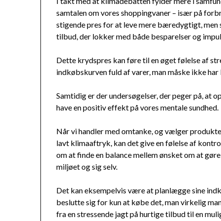
I takt med at klimadebatten fylder mere i samfun
samtalen om vores shoppingvaner – især på forb
stigende pres for at leve mere bæredygtigt, men 
tilbud, der lokker med både besparelser og impu
Dette krydspres kan føre til en øget følelse af st
indkøbskurven fuld af varer, man måske ikke har br
Samtidig er der undersøgelser, der peger på, at 
have en positiv effekt på vores mentale sundhed.
Når vi handler med omtanke, og vælger produkter,
lavt klimaaftryk, kan det give en følelse af kont
om at finde en balance mellem ønsket om at gøre 
miljøet og sig selv.
Det kan eksempelvis være at planlægge sine indk
beslutte sig for kun at købe det, man virkelig m
fra en stressende jagt på hurtige tilbud til en mu