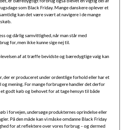
det, er bæredygtigt forbrug også blevet en vigtig del af
rugsdage som Black Friday. Mange danskere oplever et
samtidig kan det være svært at navigere i de mange
lskøb.
ress og dårlig samvittighed, når man står med
ug for, men ikke kunne sige nej til.
oplevelsen af at træffe bevidste og bæredygtige valg kan
 der er produceret under ordentlige forhold eller har et
rol og mening. For mange forbrugere handler det derfor
et godt køb og behovet for at tage hensyn til både
øb i forvejen, undersøge produkternes oprindelse eller
angler. På den måde kan vi måske omdanne Black Friday
lighed for at reflektere over vores forbrug – og dermed