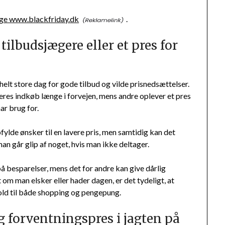
øge www.blackfriday.dk
.
tilbudsjægere eller et pres for
elt store dag for gode tilbud og vilde prisnedsættelser.
eres indkøb længe i forvejen, mens andre oplever et pres
ar brug for.
fylde ønsker til en lavere pris, men samtidig kan det
an går glip af noget, hvis man ikke deltager.
på besparelser, mens det for andre kan give dårlig
m man elsker eller hader dagen, er det tydeligt, at
old til både shopping og pengepung.
og forventningspres i jagten på